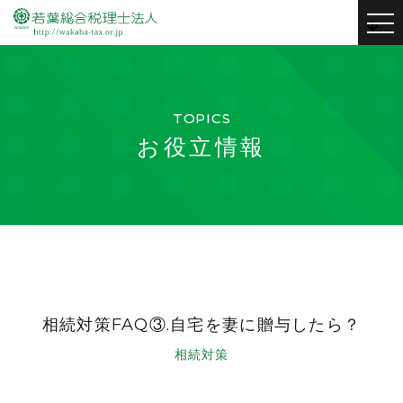
to
nav
TOPICS
お役立情報
相続対策FAQ③.自宅を妻に贈与したら？
相続対策